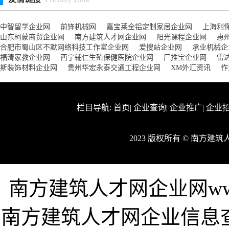
中智留学企业网
前锋机械网
嘉宝莱全铝定制家居企业网
上海利
山东柯蒙商贸企业网
南方建筑人才网企业网
阳光课程企业网
惠
合肥市蜀山区不默网络科技工作室企业网
爱搜站企业网
承业机械企
福清家教企业网
西宁辅仁生殖保健医院企业网
厂推宝企业网
雷
斯装饰材料企业网
贵州华宏永泰交通工程企业网
XM外汇资讯
作
栏目导航:
首页
|
企业查询
|
企业推广
|
企业
2023 版权所有 © 南方
南方建筑人才网企业网www.b
南方建筑人才网企业信息